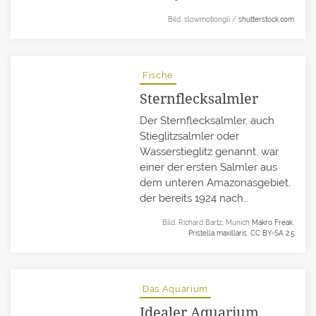
Bild: slowmotiongli /
shutterstock.com
Fische
Sternflecksalmler
Der Sternflecksalmler, auch
Stieglitzsalmler oder
Wasserstieglitz genannt, war
einer der ersten Salmler aus
dem unteren Amazonasgebiet,
der bereits 1924 nach…
Bild: Richard Bartz, Munich
Makro Freak
,
Pristella maxillaris
,
CC BY-SA 2.5
Das Aquarium
Idealer Aquarium