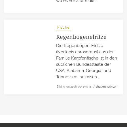
wo es vor allem die…
Fische
Regenbogenelritze
Die Regenbogen-Elritze
(Nortopis chrosomus) aus der
Familie Karpfenfische ist in den
südlichen Bundesstaate der
USA, Alabama, Georgia und
Tennessee, heimisch.…
Bild: chonlasub woravichan /
shutterstock.com