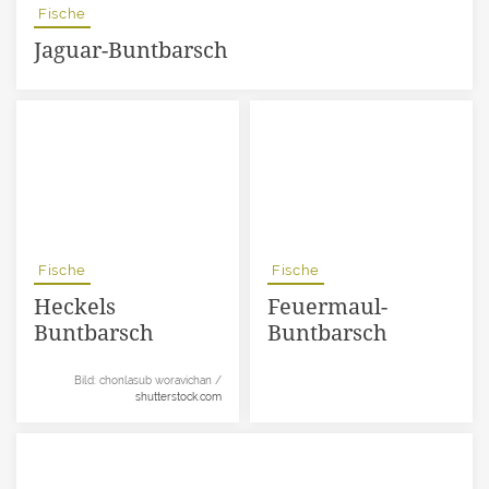
Fische
Jaguar-Buntbarsch
Fische
Fische
Heckels
Feuermaul-
Buntbarsch
Buntbarsch
Bild: chonlasub woravichan /
shutterstock.com