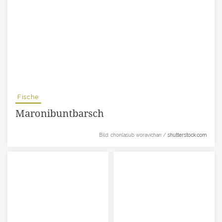
Fische
Maronibuntbarsch
Bild: chonlasub woravichan /
shutterstock.com