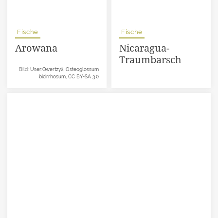
Fische
Fische
Arowana
Nicaragua-
Traumbarsch
Bild:
User:Qwertzy2
,
Osteoglossum
bicirrhosum
,
CC BY-SA 3.0