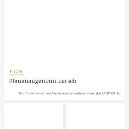
Fische
Pfauenaugenbuntbarsch
Bild: André Karwath aka
Aka
,
Astronotus ocellatus - side (aka)
,
CC BY-SA 2.5