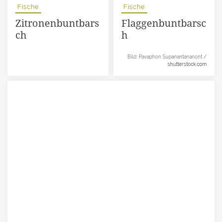
Fische
Fische
Zitronenbuntbars
Flaggenbuntbarsc
ch
h
Bild: Pavaphon Supanantananont /
shutterstock.com